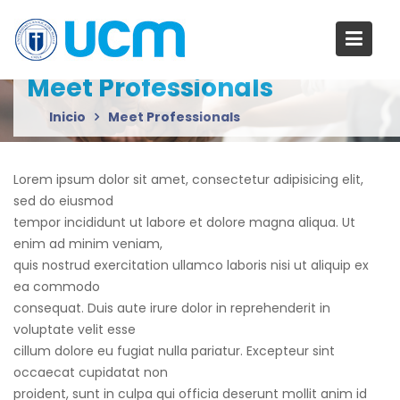
S
a
l
t
Meet Professionals
a
Inicio
Meet Professionals
r
a
l
Lorem ipsum dolor sit amet, consectetur adipisicing elit,
c
sed do eiusmod
o
tempor incididunt ut labore et dolore magna aliqua. Ut
n
enim ad minim veniam,
t
quis nostrud exercitation ullamco laboris nisi ut aliquip ex
e
ea commodo
n
consequat. Duis aute irure dolor in reprehenderit in
i
voluptate velit esse
d
cillum dolore eu fugiat nulla pariatur. Excepteur sint
o
occaecat cupidatat non
proident, sunt in culpa qui officia deserunt mollit anim id