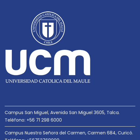
c
i
ó
n
d
e
e
n
t
r
a
d
Campus San Miguel, Avenida San Miguel 3605, Talca.
a
Teléfono: +56 71 298 6000
s
Campus Nuestra Señora del Carmen, Carmen 684, Curicó.