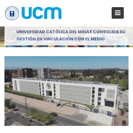
S
a
Blog
l
Inicio
2023
septiembre
11
t
UNIVERSIDAD CATÓLICA DEL MAULE CONSOLIDA SU
a
GESTIÓN EN VINCULACIÓN CON EL MEDIO
r
a
l
c
o
n
t
e
n
i
d
o