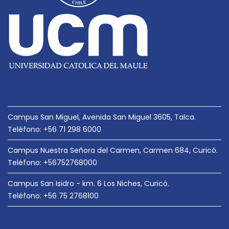
e
e
n
t
r
a
d
a
Campus San Miguel, Avenida San Miguel 3605, Talca.
s
Teléfono: +56 71 298 6000
Campus Nuestra Señora del Carmen, Carmen 684, Curicó.
Teléfono: +56752768000
Campus San Isidro - km. 6 Los Niches, Curicó.
Teléfono: +56 75 2768100