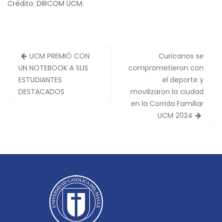
Crédito: DIRCOM UCM.
UCM PREMIÓ CON
Curicanos se
N
UN NOTEBOOK A SUS
comprometieron con
a
ESTUDIANTES
el deporte y
v
DESTACADOS
movilizaron la ciudad
e
en la Corrida Familiar
UCM 2024
g
a
c
i
ó
n
d