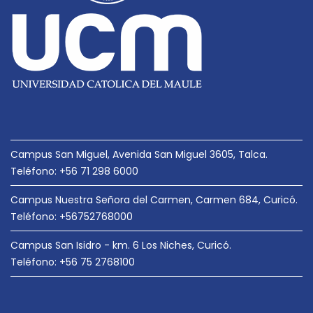
e
e
n
t
r
a
d
Campus San Miguel, Avenida San Miguel 3605, Talca.
a
Teléfono: +56 71 298 6000
s
Campus Nuestra Señora del Carmen, Carmen 684, Curicó.
Teléfono: +56752768000
Campus San Isidro - km. 6 Los Niches, Curicó.
Teléfono: +56 75 2768100