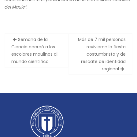
del Maule”.
Semana de la
Más de 7 mil personas
N
Ciencia acercó a los
revivieron la fiesta
a
escolares maulinos al
costumbrista y de
v
mundo científico
rescate de identidad
e
regional
g
a
c
i
ó
n
d