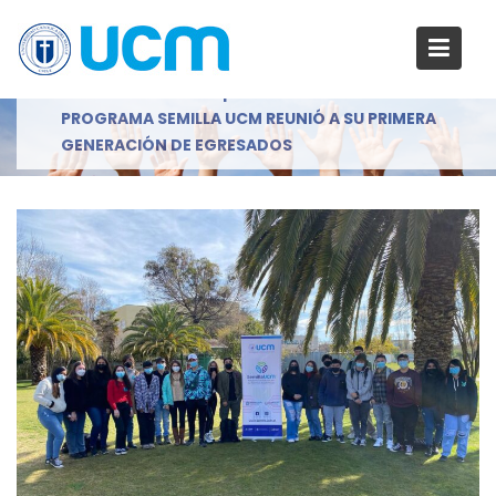
S
a
Blog
l
Inicio
2022
septiembre
14
t
PROGRAMA SEMILLA UCM REUNIÓ A SU PRIMERA
a
GENERACIÓN DE EGRESADOS
r
a
l
c
o
n
t
e
n
i
d
o