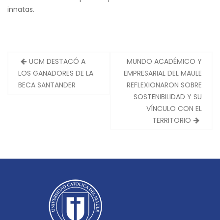
innatas.
UCM DESTACÓ A
MUNDO ACADÉMICO Y
N
LOS GANADORES DE LA
EMPRESARIAL DEL MAULE
a
BECA SANTANDER
REFLEXIONARON SOBRE
v
SOSTENIBILIDAD Y SU
e
VÍNCULO CON EL
TERRITORIO
g
a
c
i
ó
n
d