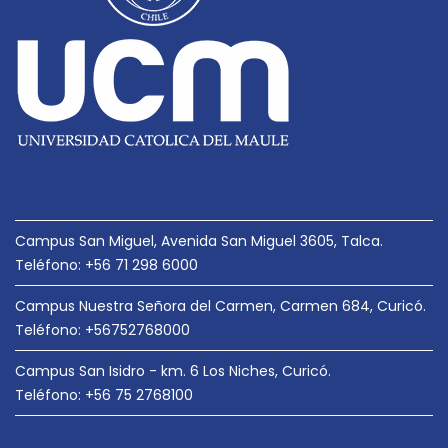
e
e
n
t
r
a
d
a
Campus San Miguel, Avenida San Miguel 3605, Talca.
s
Teléfono: +56 71 298 6000
Campus Nuestra Señora del Carmen, Carmen 684, Curicó.
Teléfono: +56752768000
Campus San Isidro - km. 6 Los Niches, Curicó.
Teléfono: +56 75 2768100